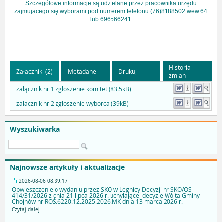
Szczegółowe informacje są udzielane przez pracownika urzędu
zajmujacego się wyborami pod numerem telefonu (76)8188502 wew.64
lub 696566241
Historia
Załączniki (2)
Metadane
Drukuj
zmian
załącznik nr 1 zgłoszenie komitet (83.5kB)
załacznik nr 2 zgłoszenie wyborca (39kB)
Wyszukiwarka
Najnowsze artykuły i aktualizacje
2026-08-06 08:39:17
Obwieszczenie o wydaniu przez SKO w Legnicy Decyzji nr SKO/OS-
414/31/2026 z dnia 21 lipca 2026 r. uchylającej decyzję Wójta Gminy
Chojnów nr ROŚ.6220.12.2025.2026.MK dnia 13 marca 2026 r.
Czytaj dalej