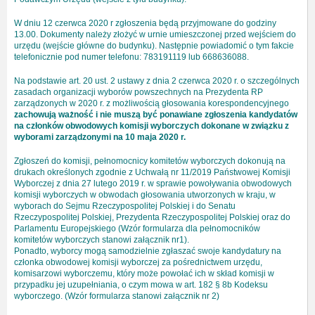
W dniu 12 czerwca 2020 r zgłoszenia będą przyjmowane do godziny
13.00. Dokumenty należy złożyć w urnie umieszczonej przed wejściem do
urzędu (wejście główne do budynku). Następnie powiadomić o tym fakcie
telefonicznie pod numer telefonu: 783191119 lub 668636088.
Na podstawie art. 20 ust. 2 ustawy z dnia 2 czerwca 2020 r. o szczególnych
zasadach organizacji wyborów powszechnych na Prezydenta RP
zarządzonych w 2020 r. z możliwością głosowania korespondencyjnego
zachowują ważność i nie muszą być ponawiane zgłoszenia kandydatów
na członków obwodowych komisji wyborczych dokonane w związku z
wyborami zarządzonymi na 10 maja 2020 r.
Zgłoszeń do komisji, pełnomocnicy komitetów wyborczych dokonują na
drukach określonych zgodnie z Uchwałą nr 11/2019 Państwowej Komisji
Wyborczej z dnia 27 lutego 2019 r. w sprawie powoływania obwodowych
komisji wyborczych w obwodach głosowania utworzonych w kraju, w
wyborach do Sejmu Rzeczypospolitej Polskiej i do Senatu
Rzeczypospolitej Polskiej, Prezydenta Rzeczypospolitej Polskiej oraz do
Parlamentu Europejskiego (Wzór formularza dla pełnomocników
komitetów wyborczych stanowi załącznik nr1).
Ponadto, wyborcy mogą samodzielnie zgłaszać swoje kandydatury na
członka obwodowej komisji wyborczej za pośrednictwem urzędu,
komisarzowi wyborczemu, który może powołać ich w skład komisji w
przypadku jej uzupełniania, o czym mowa w art. 182 § 8b Kodeksu
wyborczego. (Wzór formularza stanowi załącznik nr 2)