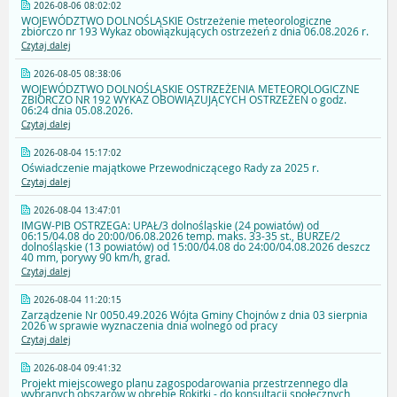
2026-08-06 08:02:02
WOJEWÓDZTWO DOLNOŚLĄSKIE Ostrzeżenie meteorologiczne
zbiorczo nr 193 Wykaz obowiązkujących ostrzeżeń z dnia 06.08.2026 r.
Czytaj dalej
2026-08-05 08:38:06
WOJEWÓDZTWO DOLNOŚLĄSKIE OSTRZEŻENIA METEOROLOGICZNE
ZBIORCZO NR 192 WYKAZ OBOWIĄZUJĄCYCH OSTRZEŻEŃ o godz.
06:24 dnia 05.08.2026.
Czytaj dalej
2026-08-04 15:17:02
Oświadczenie majątkowe Przewodniczącego Rady za 2025 r.
Czytaj dalej
2026-08-04 13:47:01
IMGW-PIB OSTRZEGA: UPAŁ/3 dolnośląskie (24 powiatów) od
06:15/04.08 do 20:00/06.08.2026 temp. maks. 33-35 st., BURZE/2
dolnośląskie (13 powiatów) od 15:00/04.08 do 24:00/04.08.2026 deszcz
40 mm, porywy 90 km/h, grad.
Czytaj dalej
2026-08-04 11:20:15
Zarządzenie Nr 0050.49.2026 Wójta Gminy Chojnów z dnia 03 sierpnia
2026 w sprawie wyznaczenia dnia wolnego od pracy
Czytaj dalej
2026-08-04 09:41:32
Projekt miejscowego planu zagospodarowania przestrzennego dla
wybranych obszarów w obrębie Rokitki - do konsultacji społecznych