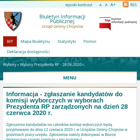
A+
wysoki kontrast
A
RSS
A-
Biuletyn Informacji
Publicznej
Urząd Gminy Chojnów
BIP
Mapa Biuletynu
Statystyki
Pomoc
Deklaracja dostępności
Wybory »
Wybory Prezydenta RP - 28.06.2020 r.
MENU
Informacja - zgłaszanie kandydatów do
komisji wyborczych w wyborach
Prezydenta RP zarządzonych na dzień 28
czerwca 2020 r.
Zgłoszenia kandydatów na członków komisji wyborczych będą
przyjmowane do dnia 12 czerwca 2020 r. w Urzędzie Gminy Chojnów w
godzinach pracy urzędu. Zgłoszenia należy dokonywać w Biurze
Podawczym Urzędu (wejście z tyłu budynku).