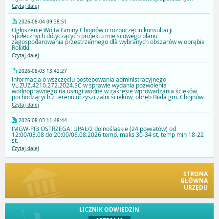
Czytaj dalej
2026-08-04 09:38:51
Ogłoszenie Wójta Gminy Chojnów o rozpoczęciu konsultacji
społecznych dotyczących projektu miejscowego planu
zagospodarowania przestrzennego dla wybranych obszarów w obrębie
Rokitki
Czytaj dalej
2026-08-03 13:42:27
Informacja o wszczęciu postepowania administracyjnego
VL.ZUZ.4210.272.2024.SC w sprawie wydania pozwolenia
wodnoprawnego na usługi wodne w zakresie wprowadzania ścieków
pochodzących z terenu oczyszczalni ścieków, obręb Biała gm. Chojnów.
Czytaj dalej
2026-08-03 11:48:44
IMGW-PIB OSTRZEGA: UPAŁ/2 dolnośląskie (24 powiatów) od
12:00/03.08 do 20:00/06.08.2026 temp. maks 30-34 st, temp min 18-22
st.
Czytaj dalej
STRONA
GŁÓWNA
URZĘDU
LICZNIK ODWIEDZIN