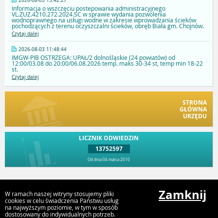
2026-08-03 13:42:27
Informacja o wszczęciu postepowania administracyjnego
VL.ZUZ.4210.272.2024.SC w sprawie wydania pozwolenia
wodnoprawnego na usługi wodne w zakresie wprowadzania ścieków
pochodzących z terenu oczyszczalni ścieków, obręb Biała gm. Chojnów.
Czytaj dalej
2026-08-03 11:48:44
IMGW-PIB OSTRZEGA: UPAŁ/2 dolnośląskie (24 powiatów) od
12:00/03.08 do 20:00/06.08.2026 temp. maks 30-34 st, temp min 18-22
st.
Czytaj dalej
STRONA
GŁÓWNA
URZĘDU
LICZNIK ODWIEDZIN
13752597
Od dnia 04 marca 2010
Przejdź do góry
Zamknij
W ramach naszej witryny stosujemy pliki
cookies w celu świadczenia Państwu usług
na najwyższym poziomie, w tym w sposób
dostosowany do indywidualnych potrzeb.
Urząd Gminy Chojnów