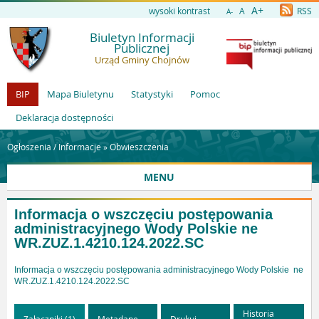
A+
wysoki kontrast
A
RSS
A-
Biuletyn Informacji
Publicznej
Urząd Gminy Chojnów
BIP
Mapa Biuletynu
Statystyki
Pomoc
Deklaracja dostępności
Ogłoszenia / Informacje »
Obwieszczenia
MENU
Informacja o wszczęciu postępowania
administracyjnego Wody Polskie ne
WR.ZUZ.1.4210.124.2022.SC
Informacja o wszczęciu postępowania administracyjnego Wody Polskie ne
WR.ZUZ.1.4210.124.2022.SC
Historia
Załączniki (1)
Metadane
Drukuj