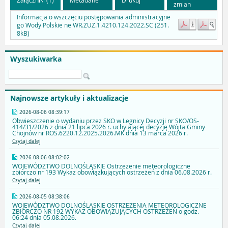
zmian
Informacja o wszczęciu postępowania administracyjne
go Wody Polskie ne WR.ZUZ.1.4210.124.2022.SC (251.
8kB)
Wyszukiwarka
Najnowsze artykuły i aktualizacje
2026-08-06 08:39:17
Obwieszczenie o wydaniu przez SKO w Legnicy Decyzji nr SKO/OS-
414/31/2026 z dnia 21 lipca 2026 r. uchylającej decyzję Wójta Gminy
Chojnów nr ROŚ.6220.12.2025.2026.MK dnia 13 marca 2026 r.
Czytaj dalej
2026-08-06 08:02:02
WOJEWÓDZTWO DOLNOŚLĄSKIE Ostrzeżenie meteorologiczne
zbiorczo nr 193 Wykaz obowiązkujących ostrzeżeń z dnia 06.08.2026 r.
Czytaj dalej
2026-08-05 08:38:06
WOJEWÓDZTWO DOLNOŚLĄSKIE OSTRZEŻENIA METEOROLOGICZNE
ZBIORCZO NR 192 WYKAZ OBOWIĄZUJĄCYCH OSTRZEŻEŃ o godz.
06:24 dnia 05.08.2026.
Czytaj dalej