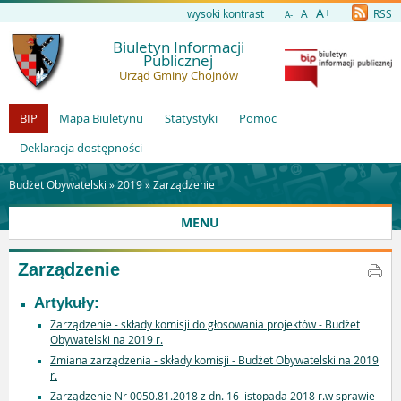
A+
wysoki kontrast
A
RSS
A-
Biuletyn Informacji
Publicznej
Urząd Gminy Chojnów
BIP
Mapa Biuletynu
Statystyki
Pomoc
Deklaracja dostępności
Budżet Obywatelski »
2019
»
Zarządzenie
MENU
Zarządzenie
Artykuły:
Zarządzenie - składy komisji do głosowania projektów - Budżet
Obywatelski na 2019 r.
Zmiana zarządzenia - składy komisji - Budżet Obywatelski na 2019
r.
Zarządzenie Nr 0050.81.2018 z dn. 16 listopada 2018 r.w sprawie