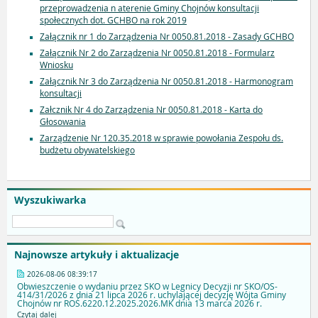
przeprowadzenia n aterenie Gminy Chojnów konsultacji
społecznych dot. GCHBO na rok 2019
Załącznik nr 1 do Zarządzenia Nr 0050.81.2018 - Zasady GCHBO
Załącznik Nr 2 do Zarządzenia Nr 0050.81.2018 - Formularz
Wniosku
Załącznik Nr 3 do Zarządzenia Nr 0050.81.2018 - Harmonogram
konsultacji
Załcznik Nr 4 do Zarządzenia Nr 0050.81.2018 - Karta do
Głosowania
Zarządzenie Nr 120.35.2018 w sprawie powołania Zespołu ds.
budżetu obywatelskiego
Wyszukiwarka
Najnowsze artykuły i aktualizacje
2026-08-06 08:39:17
Obwieszczenie o wydaniu przez SKO w Legnicy Decyzji nr SKO/OS-
414/31/2026 z dnia 21 lipca 2026 r. uchylającej decyzję Wójta Gminy
Chojnów nr ROŚ.6220.12.2025.2026.MK dnia 13 marca 2026 r.
Czytaj dalej