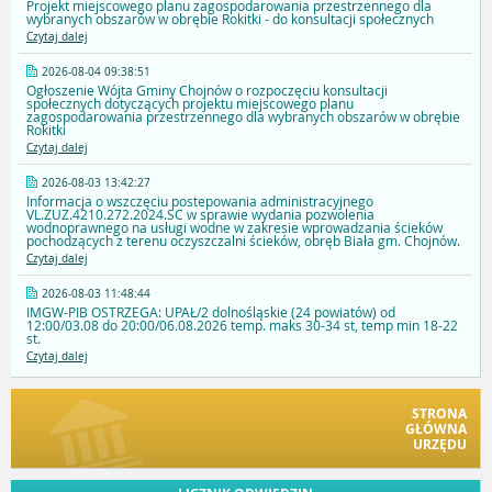
Projekt miejscowego planu zagospodarowania przestrzennego dla
wybranych obszarów w obrębie Rokitki - do konsultacji społecznych
Czytaj dalej
2026-08-04 09:38:51
Ogłoszenie Wójta Gminy Chojnów o rozpoczęciu konsultacji
społecznych dotyczących projektu miejscowego planu
zagospodarowania przestrzennego dla wybranych obszarów w obrębie
Rokitki
Czytaj dalej
2026-08-03 13:42:27
Informacja o wszczęciu postepowania administracyjnego
VL.ZUZ.4210.272.2024.SC w sprawie wydania pozwolenia
wodnoprawnego na usługi wodne w zakresie wprowadzania ścieków
pochodzących z terenu oczyszczalni ścieków, obręb Biała gm. Chojnów.
Czytaj dalej
2026-08-03 11:48:44
IMGW-PIB OSTRZEGA: UPAŁ/2 dolnośląskie (24 powiatów) od
12:00/03.08 do 20:00/06.08.2026 temp. maks 30-34 st, temp min 18-22
st.
Czytaj dalej
STRONA
GŁÓWNA
URZĘDU