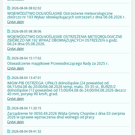
2026-08-06 08:02:02
WOJEWÓDZTWO DOLNOŚLĄSKIE Ostrzeżenie meteorologiczne
zbiorczo nr 193 Wykaz obowiązkujących ostrzeżeń z dnia 06.08.2026 r.
Czytaj dalej
2026-08-05 08:38:06
WOJEWÓDZTWO DOLNOŚLĄSKIE OSTRZEŻENIA METEOROLOGICZNE
ZBIORCZO NR 192 WYKAZ OBOWIĄZUJĄCYCH OSTRZEŻEŃ o godz.
06:24 dnia 05.08.2026.
Czytaj dalej
2026-08-04 15:17:02
Oświadczenie majątkowe Przewodniczącego Rady za 2025 r.
Czytaj dalej
2026-08-04 13:47:01
IMGW-PIB OSTRZEGA: UPAŁ/3 dolnośląskie (24 powiatów) od
06:15/04.08 do 20:00/06.08.2026 temp. maks. 33-35 st., BURZE/2
dolnośląskie (13 powiatów) od 15:00/04.08 do 24:00/04.08.2026 deszcz
40 mm, porywy 90 km/h, grad.
Czytaj dalej
2026-08-04 11:20:15
Zarządzenie Nr 0050.49.2026 Wójta Gminy Chojnów z dnia 03 sierpnia
2026 w sprawie wyznaczenia dnia wolnego od pracy
Czytaj dalej
2026-08-04 09:41:32