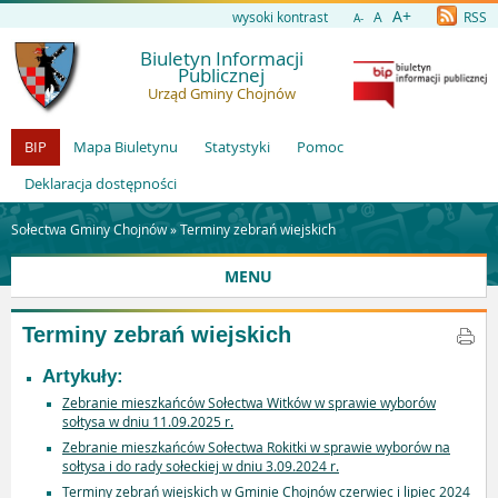
A+
wysoki kontrast
A
RSS
A-
Biuletyn Informacji
Publicznej
Urząd Gminy Chojnów
BIP
Mapa Biuletynu
Statystyki
Pomoc
Deklaracja dostępności
Sołectwa Gminy Chojnów »
Terminy zebrań wiejskich
MENU
Terminy zebrań wiejskich
Artykuły:
Zebranie mieszkańców Sołectwa Witków w sprawie wyborów
sołtysa w dniu 11.09.2025 r.
Zebranie mieszkańców Sołectwa Rokitki w sprawie wyborów na
sołtysa i do rady sołeckiej w dniu 3.09.2024 r.
Terminy zebrań wiejskich w Gminie Chojnów czerwiec i lipiec 2024