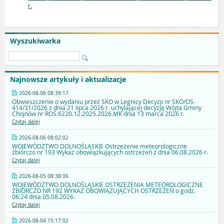
r.
Wyszukiwarka
Najnowsze artykuły i aktualizacje
2026-08-06 08:39:17
Obwieszczenie o wydaniu przez SKO w Legnicy Decyzji nr SKO/OS-
414/31/2026 z dnia 21 lipca 2026 r. uchylającej decyzję Wójta Gminy
Chojnów nr ROŚ.6220.12.2025.2026.MK dnia 13 marca 2026 r.
Czytaj dalej
2026-08-06 08:02:02
WOJEWÓDZTWO DOLNOŚLĄSKIE Ostrzeżenie meteorologiczne
zbiorczo nr 193 Wykaz obowiązkujących ostrzeżeń z dnia 06.08.2026 r.
Czytaj dalej
2026-08-05 08:38:06
WOJEWÓDZTWO DOLNOŚLĄSKIE OSTRZEŻENIA METEOROLOGICZNE
ZBIORCZO NR 192 WYKAZ OBOWIĄZUJĄCYCH OSTRZEŻEŃ o godz.
06:24 dnia 05.08.2026.
Czytaj dalej
2026-08-04 15:17:02