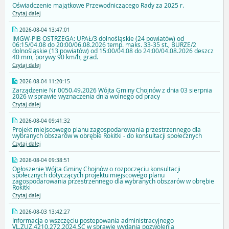
Oświadczenie majątkowe Przewodniczącego Rady za 2025 r.
Czytaj dalej
2026-08-04 13:47:01
IMGW-PIB OSTRZEGA: UPAŁ/3 dolnośląskie (24 powiatów) od
06:15/04.08 do 20:00/06.08.2026 temp. maks. 33-35 st., BURZE/2
dolnośląskie (13 powiatów) od 15:00/04.08 do 24:00/04.08.2026 deszcz
40 mm, porywy 90 km/h, grad.
Czytaj dalej
2026-08-04 11:20:15
Zarządzenie Nr 0050.49.2026 Wójta Gminy Chojnów z dnia 03 sierpnia
2026 w sprawie wyznaczenia dnia wolnego od pracy
Czytaj dalej
2026-08-04 09:41:32
Projekt miejscowego planu zagospodarowania przestrzennego dla
wybranych obszarów w obrębie Rokitki - do konsultacji społecznych
Czytaj dalej
2026-08-04 09:38:51
Ogłoszenie Wójta Gminy Chojnów o rozpoczęciu konsultacji
społecznych dotyczących projektu miejscowego planu
zagospodarowania przestrzennego dla wybranych obszarów w obrębie
Rokitki
Czytaj dalej
2026-08-03 13:42:27
Informacja o wszczęciu postepowania administracyjnego
VL.ZUZ.4210.272.2024.SC w sprawie wydania pozwolenia