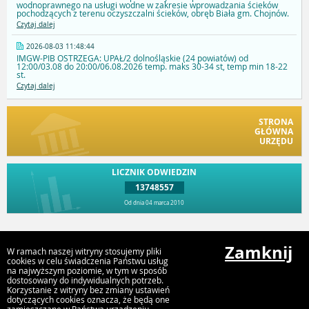
wodnoprawnego na usługi wodne w zakresie wprowadzania ścieków
pochodzących z terenu oczyszczalni ścieków, obręb Biała gm. Chojnów.
Czytaj dalej
2026-08-03 11:48:44
IMGW-PIB OSTRZEGA: UPAŁ/2 dolnośląskie (24 powiatów) od
12:00/03.08 do 20:00/06.08.2026 temp. maks 30-34 st, temp min 18-22
st.
Czytaj dalej
STRONA
GŁÓWNA
URZĘDU
LICZNIK ODWIEDZIN
13748557
Od dnia 04 marca 2010
Przejdź do góry
Zamknij
W ramach naszej witryny stosujemy pliki
cookies w celu świadczenia Państwu usług
na najwyższym poziomie, w tym w sposób
dostosowany do indywidualnych potrzeb.
Urząd Gminy Chojnów
Korzystanie z witryny bez zmiany ustawień
Fabryczna 1, 59-225 Chojnów
dotyczących cookies oznacza, że będą one