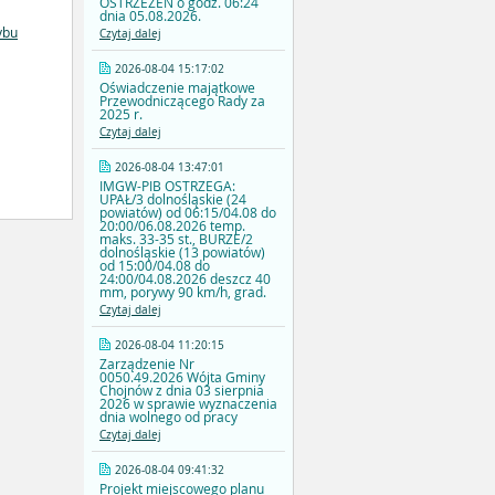
OSTRZEŻEŃ o godz. 06:24
dnia 05.08.2026.
ybu
Czytaj dalej
2026-08-04 15:17:02
Oświadczenie majątkowe
Przewodniczącego Rady za
2025 r.
Czytaj dalej
2026-08-04 13:47:01
IMGW-PIB OSTRZEGA:
UPAŁ/3 dolnośląskie (24
powiatów) od 06:15/04.08 do
20:00/06.08.2026 temp.
maks. 33-35 st., BURZE/2
dolnośląskie (13 powiatów)
od 15:00/04.08 do
24:00/04.08.2026 deszcz 40
mm, porywy 90 km/h, grad.
Czytaj dalej
2026-08-04 11:20:15
Zarządzenie Nr
0050.49.2026 Wójta Gminy
Chojnów z dnia 03 sierpnia
2026 w sprawie wyznaczenia
dnia wolnego od pracy
Czytaj dalej
2026-08-04 09:41:32
Projekt miejscowego planu