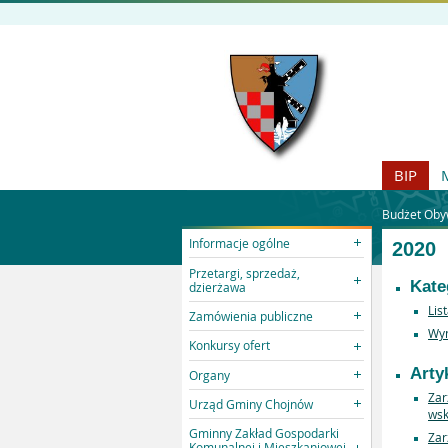
BIP
Budżet Oby
Informacje ogólne
2020
Przetargi, sprzedaż,
Kate
dzierżawa
Lis
Zamówienia publiczne
Wyn
Konkursy ofert
Arty
Organy
Zar
Urząd Gminy Chojnów
wsk
Gminny Zakład Gospodarki
Zar
Komunalnej i Mieszkaniowej