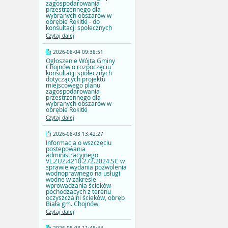
zagospodarowania
przestrzennego dla
wybranych obszarów w
obrębie Rokitki - do
konsultacji społecznych
Czytaj dalej
2026-08-04 09:38:51
Ogłoszenie Wójta Gminy
Chojnów o rozpoczęciu
konsultacji społecznych
dotyczących projektu
miejscowego planu
zagospodarowania
przestrzennego dla
wybranych obszarów w
obrębie Rokitki
Czytaj dalej
2026-08-03 13:42:27
Informacja o wszczęciu
postepowania
administracyjnego
VL.ZUZ.4210.272.2024.SC w
sprawie wydania pozwolenia
wodnoprawnego na usługi
wodne w zakresie
wprowadzania ścieków
pochodzących z terenu
oczyszczalni ścieków, obręb
Biała gm. Chojnów.
Czytaj dalej