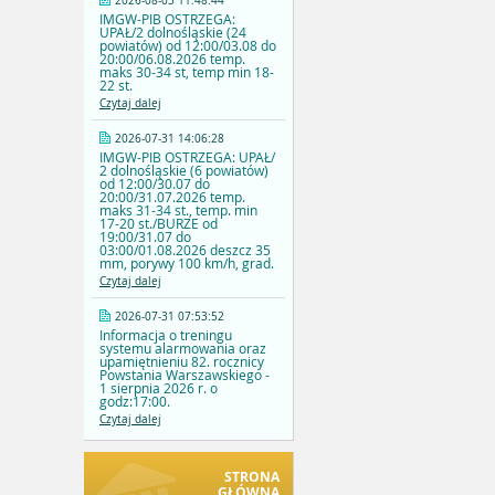
2026-08-03 11:48:44
IMGW-PIB OSTRZEGA:
UPAŁ/2 dolnośląskie (24
powiatów) od 12:00/03.08 do
20:00/06.08.2026 temp.
maks 30-34 st, temp min 18-
22 st.
Czytaj dalej
2026-07-31 14:06:28
IMGW-PIB OSTRZEGA: UPAŁ/
2 dolnośląskie (6 powiatów)
od 12:00/30.07 do
20:00/31.07.2026 temp.
maks 31-34 st., temp. min
17-20 st./BURZE od
19:00/31.07 do
03:00/01.08.2026 deszcz 35
mm, porywy 100 km/h, grad.
Czytaj dalej
2026-07-31 07:53:52
Informacja o treningu
systemu alarmowania oraz
upamiętnieniu 82. rocznicy
Powstania Warszawskiego -
1 sierpnia 2026 r. o
godz:17:00.
Czytaj dalej
STRONA
GŁÓWNA