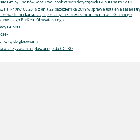
enie Gminy Chojnów konsultacji społecznych dotyczących GChBO na rok 2020
wała Nr XIV.108.2019 z dnia 29 października 2019 w sprawie ustalenia zasad i tr
eprowadzenia konsultacji społecznych z mieszkańcami w ramach Gminnego
jnowskiego Budżetu Obywatelskiego
sady GChBO
iosek
r karty do głosowania
ta analizy zadania zgłoszonego do GChBO