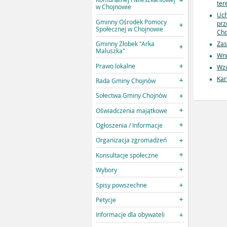
ter
w Chojnowie
Uch
Gminny Ośrodek Pomocy
prz
Społecznej w Chojnowie
Cho
Gminny Żłobek "Arka
Za
Maluszka"
Wn
Prawo lokalne
Wzó
Kar
Rada Gminy Chojnów
Sołectwa Gminy Chojnów
Oświadczenia majątkowe
Ogłoszenia / Informacje
Organizacja zgromadzeń
Konsultacje społeczne
Wybory
Spisy powszechne
Petycje
Informacje dla obywateli