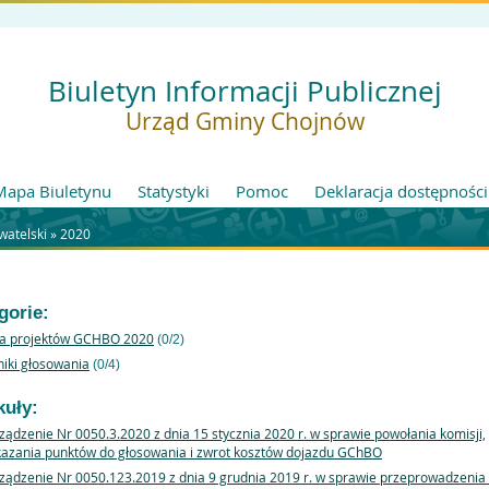
Biuletyn Informacji Publicznej
Urząd Gminy Chojnów
Mapa Biuletynu
Statystyki
Pomoc
Deklaracja dostępności
watelski »
2020
gorie:
ta projektów GCHBO 2020
(0/2)
iki głosowania
(0/4)
kuły:
ządzenie Nr 0050.3.2020 z dnia 15 stycznia 2020 r. w sprawie powołania komisji,
azania punktów do głosowania i zwrot kosztów dojazdu GChBO
ządzenie Nr 0050.123.2019 z dnia 9 grudnia 2019 r. w sprawie przeprowadzenia