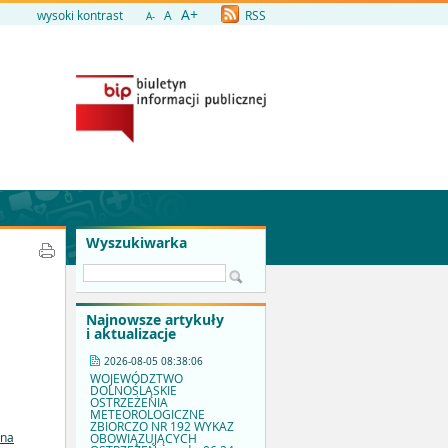
A+
wysoki kontrast
A
RSS
A-
Wyszukiwarka
Najnowsze artykuły
i aktualizacje
2026-08-05 08:38:06
WOJEWÓDZTWO
DOLNOŚLĄSKIE
OSTRZEŻENIA
METEOROLOGICZNE
ZBIORCZO NR 192 WYKAZ
 na
OBOWIĄZUJĄCYCH