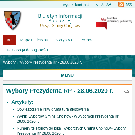
A+
wysoki kontrast
A
RSS
A-
Biuletyn Informacji
Publicznej
Urząd Gminy Chojnów
BIP
Mapa Biuletynu
Statystyki
Pomoc
Deklaracja dostępności
Wybory »
Wybory Prezydenta RP - 28.06.2020 r.
MENU
Wybory Prezydenta RP - 28.06.2020 r.
Artykuły:
Obwieszczenie PKW druga tura głosowania
Wyniki wyborów Gmina Chojnów - w wyborach Prezydenta RP
28.06.2020 r.
Numery telefonów do lokali wyborczych Gmina Chojnów - wybory
Prezydenta RP 28.06.2020 r.