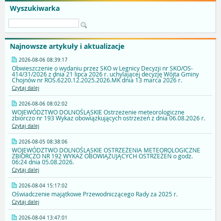
Wyszukiwarka
Najnowsze artykuły i aktualizacje
2026-08-06 08:39:17
Obwieszczenie o wydaniu przez SKO w Legnicy Decyzji nr SKO/OS-
414/31/2026 z dnia 21 lipca 2026 r. uchylającej decyzję Wójta Gminy
Chojnów nr ROŚ.6220.12.2025.2026.MK dnia 13 marca 2026 r.
Czytaj dalej
2026-08-06 08:02:02
WOJEWÓDZTWO DOLNOŚLĄSKIE Ostrzeżenie meteorologiczne
zbiorczo nr 193 Wykaz obowiązkujących ostrzeżeń z dnia 06.08.2026 r.
Czytaj dalej
2026-08-05 08:38:06
WOJEWÓDZTWO DOLNOŚLĄSKIE OSTRZEŻENIA METEOROLOGICZNE
ZBIORCZO NR 192 WYKAZ OBOWIĄZUJĄCYCH OSTRZEŻEŃ o godz.
06:24 dnia 05.08.2026.
Czytaj dalej
2026-08-04 15:17:02
Oświadczenie majątkowe Przewodniczącego Rady za 2025 r.
Czytaj dalej
2026-08-04 13:47:01