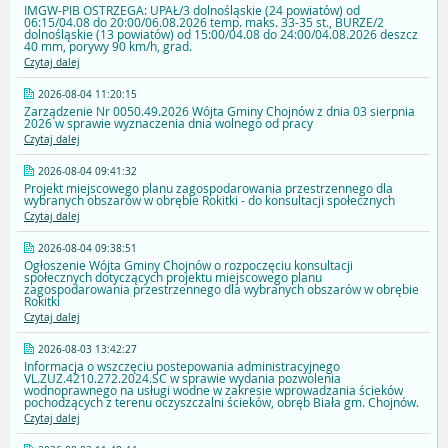
IMGW-PIB OSTRZEGA: UPAŁ/3 dolnośląskie (24 powiatów) od
06:15/04.08 do 20:00/06.08.2026 temp. maks. 33-35 st., BURZE/2
dolnośląskie (13 powiatów) od 15:00/04.08 do 24:00/04.08.2026 deszcz
40 mm, porywy 90 km/h, grad.
Czytaj dalej
2026-08-04 11:20:15
Zarządzenie Nr 0050.49.2026 Wójta Gminy Chojnów z dnia 03 sierpnia
2026 w sprawie wyznaczenia dnia wolnego od pracy
Czytaj dalej
2026-08-04 09:41:32
Projekt miejscowego planu zagospodarowania przestrzennego dla
wybranych obszarów w obrębie Rokitki - do konsultacji społecznych
Czytaj dalej
2026-08-04 09:38:51
Ogłoszenie Wójta Gminy Chojnów o rozpoczęciu konsultacji
społecznych dotyczących projektu miejscowego planu
zagospodarowania przestrzennego dla wybranych obszarów w obrębie
Rokitki
Czytaj dalej
2026-08-03 13:42:27
Informacja o wszczęciu postepowania administracyjnego
VL.ZUZ.4210.272.2024.SC w sprawie wydania pozwolenia
wodnoprawnego na usługi wodne w zakresie wprowadzania ścieków
pochodzących z terenu oczyszczalni ścieków, obręb Biała gm. Chojnów.
Czytaj dalej