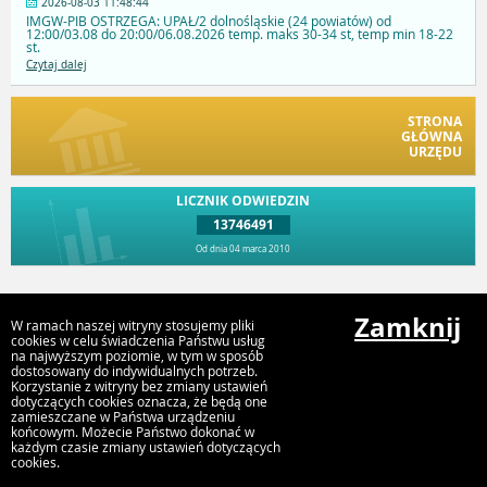
2026-08-03 11:48:44
IMGW-PIB OSTRZEGA: UPAŁ/2 dolnośląskie (24 powiatów) od
12:00/03.08 do 20:00/06.08.2026 temp. maks 30-34 st, temp min 18-22
st.
Czytaj dalej
STRONA
GŁÓWNA
URZĘDU
LICZNIK ODWIEDZIN
13746491
Od dnia 04 marca 2010
Przejdź do góry
Zamknij
W ramach naszej witryny stosujemy pliki
cookies w celu świadczenia Państwu usług
na najwyższym poziomie, w tym w sposób
dostosowany do indywidualnych potrzeb.
Urząd Gminy Chojnów
Korzystanie z witryny bez zmiany ustawień
Fabryczna 1, 59-225 Chojnów
dotyczących cookies oznacza, że będą one
zamieszczane w Państwa urządzeniu
końcowym. Możecie Państwo dokonać w
każdym czasie zmiany ustawień dotyczących
cookies.