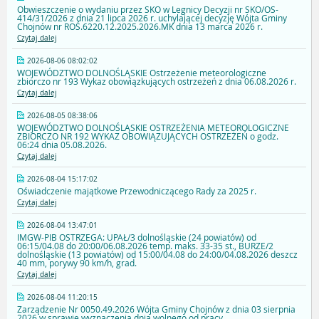
Obwieszczenie o wydaniu przez SKO w Legnicy Decyzji nr SKO/OS-
414/31/2026 z dnia 21 lipca 2026 r. uchylającej decyzję Wójta Gminy
Chojnów nr ROŚ.6220.12.2025.2026.MK dnia 13 marca 2026 r.
Czytaj dalej
2026-08-06 08:02:02
WOJEWÓDZTWO DOLNOŚLĄSKIE Ostrzeżenie meteorologiczne
zbiorczo nr 193 Wykaz obowiązkujących ostrzeżeń z dnia 06.08.2026 r.
Czytaj dalej
2026-08-05 08:38:06
WOJEWÓDZTWO DOLNOŚLĄSKIE OSTRZEŻENIA METEOROLOGICZNE
ZBIORCZO NR 192 WYKAZ OBOWIĄZUJĄCYCH OSTRZEŻEŃ o godz.
06:24 dnia 05.08.2026.
Czytaj dalej
2026-08-04 15:17:02
Oświadczenie majątkowe Przewodniczącego Rady za 2025 r.
Czytaj dalej
2026-08-04 13:47:01
IMGW-PIB OSTRZEGA: UPAŁ/3 dolnośląskie (24 powiatów) od
06:15/04.08 do 20:00/06.08.2026 temp. maks. 33-35 st., BURZE/2
dolnośląskie (13 powiatów) od 15:00/04.08 do 24:00/04.08.2026 deszcz
40 mm, porywy 90 km/h, grad.
Czytaj dalej
2026-08-04 11:20:15
Zarządzenie Nr 0050.49.2026 Wójta Gminy Chojnów z dnia 03 sierpnia
2026 w sprawie wyznaczenia dnia wolnego od pracy