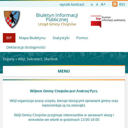
A+
wysoki kontrast
A
RSS
A-
Biuletyn Informacji
Publicznej
Urząd Gminy Chojnów
BIP
Mapa Biuletynu
Statystyki
Pomoc
Deklaracja dostępności
Organy »
Wójt, Sekretarz, Skarbnik
MENU
Wójtem Gminy Chojnów jest Andrzej Pyrz.
Wójt organizuje pracę urzędu, kieruje bieżącymi sprawami gminy oraz
reprezentuje ją na zewnątrz.
Wójt Gminy Chojnów przyjmuje interesantów w sprawach skarg i
wniosków we wtorki w godzinach 13:00-16:00