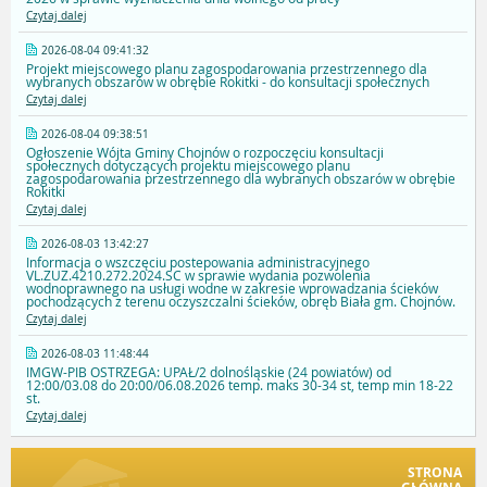
Czytaj dalej
2026-08-04 09:41:32
Projekt miejscowego planu zagospodarowania przestrzennego dla
wybranych obszarów w obrębie Rokitki - do konsultacji społecznych
Czytaj dalej
2026-08-04 09:38:51
Ogłoszenie Wójta Gminy Chojnów o rozpoczęciu konsultacji
społecznych dotyczących projektu miejscowego planu
zagospodarowania przestrzennego dla wybranych obszarów w obrębie
Rokitki
Czytaj dalej
2026-08-03 13:42:27
Informacja o wszczęciu postepowania administracyjnego
VL.ZUZ.4210.272.2024.SC w sprawie wydania pozwolenia
wodnoprawnego na usługi wodne w zakresie wprowadzania ścieków
pochodzących z terenu oczyszczalni ścieków, obręb Biała gm. Chojnów.
Czytaj dalej
2026-08-03 11:48:44
IMGW-PIB OSTRZEGA: UPAŁ/2 dolnośląskie (24 powiatów) od
12:00/03.08 do 20:00/06.08.2026 temp. maks 30-34 st, temp min 18-22
st.
Czytaj dalej
STRONA