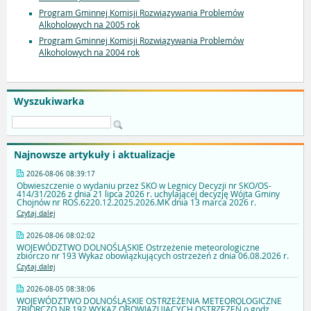
Program Gminnej Komisji Rozwiązywania Problemów
Alkoholowych na 2005 rok
Program Gminnej Komisji Rozwiązywania Problemów
Alkoholowych na 2004 rok
Wyszukiwarka
Najnowsze artykuły i aktualizacje
2026-08-06 08:39:17
Obwieszczenie o wydaniu przez SKO w Legnicy Decyzji nr SKO/OS-
414/31/2026 z dnia 21 lipca 2026 r. uchylającej decyzję Wójta Gminy
Chojnów nr ROŚ.6220.12.2025.2026.MK dnia 13 marca 2026 r.
Czytaj dalej
2026-08-06 08:02:02
WOJEWÓDZTWO DOLNOŚLĄSKIE Ostrzeżenie meteorologiczne
zbiorczo nr 193 Wykaz obowiązkujących ostrzeżeń z dnia 06.08.2026 r.
Czytaj dalej
2026-08-05 08:38:06
WOJEWÓDZTWO DOLNOŚLĄSKIE OSTRZEŻENIA METEOROLOGICZNE
ZBIORCZO NR 192 WYKAZ OBOWIĄZUJĄCYCH OSTRZEŻEŃ o godz.