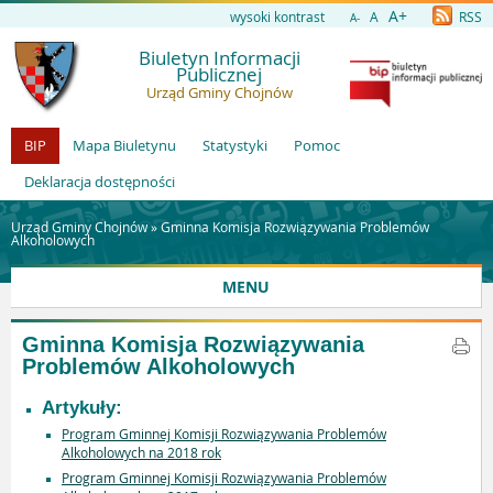
A+
wysoki kontrast
A
RSS
A-
Biuletyn Informacji
Publicznej
Urząd Gminy Chojnów
BIP
Mapa Biuletynu
Statystyki
Pomoc
Deklaracja dostępności
Urząd Gminy Chojnów »
Gminna Komisja Rozwiązywania Problemów
Alkoholowych
MENU
Gminna Komisja Rozwiązywania
Problemów Alkoholowych
Artykuły:
Program Gminnej Komisji Rozwiązywania Problemów
Alkoholowych na 2018 rok
Program Gminnej Komisji Rozwiązywania Problemów