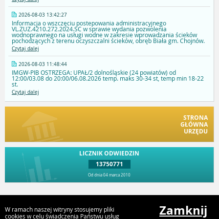
2026-08-03 13:42:27
Informacja o wszczęciu postepowania administracyjnego
VL.ZUZ.4210.272.2024.SC w sprawie wydania pozwolenia
wodnoprawnego na usługi wodne w zakresie wprowadzania ścieków
pochodzących z terenu oczyszczalni ścieków, obręb Biała gm. Chojnów.
Czytaj dalej
2026-08-03 11:48:44
IMGW-PIB OSTRZEGA: UPAŁ/2 dolnośląskie (24 powiatów) od
12:00/03.08 do 20:00/06.08.2026 temp. maks 30-34 st, temp min 18-22
st.
Czytaj dalej
STRONA
GŁÓWNA
URZĘDU
LICZNIK ODWIEDZIN
13750771
Od dnia 04 marca 2010
Przejdź do góry
Zamknij
W ramach naszej witryny stosujemy pliki
cookies w celu świadczenia Państwu usług