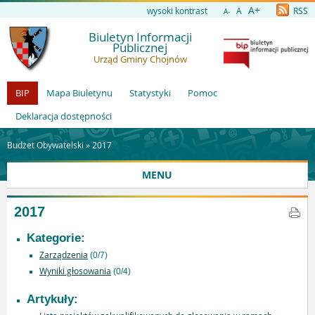
A+
wysoki kontrast
A
RSS
A-
Biuletyn Informacji
Publicznej
Urząd Gminy Chojnów
BIP
Mapa Biuletynu
Statystyki
Pomoc
Deklaracja dostępności
Budżet Obywatelski »
2017
MENU
2017
Kategorie:
Zarządzenia
(0/7)
Wyniki głosowania
(0/4)
Artykuły: