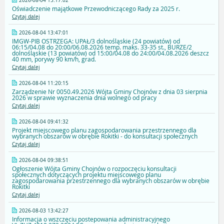
2026-08-04 15:17:02
Oświadczenie majątkowe Przewodniczącego Rady za 2025 r.
Czytaj dalej
2026-08-04 13:47:01
IMGW-PIB OSTRZEGA: UPAŁ/3 dolnośląskie (24 powiatów) od
06:15/04.08 do 20:00/06.08.2026 temp. maks. 33-35 st., BURZE/2
dolnośląskie (13 powiatów) od 15:00/04.08 do 24:00/04.08.2026 deszcz
40 mm, porywy 90 km/h, grad.
Czytaj dalej
2026-08-04 11:20:15
Zarządzenie Nr 0050.49.2026 Wójta Gminy Chojnów z dnia 03 sierpnia
2026 w sprawie wyznaczenia dnia wolnego od pracy
Czytaj dalej
2026-08-04 09:41:32
Projekt miejscowego planu zagospodarowania przestrzennego dla
wybranych obszarów w obrębie Rokitki - do konsultacji społecznych
Czytaj dalej
2026-08-04 09:38:51
Ogłoszenie Wójta Gminy Chojnów o rozpoczęciu konsultacji
społecznych dotyczących projektu miejscowego planu
zagospodarowania przestrzennego dla wybranych obszarów w obrębie
Rokitki
Czytaj dalej
2026-08-03 13:42:27
Informacja o wszczęciu postepowania administracyjnego