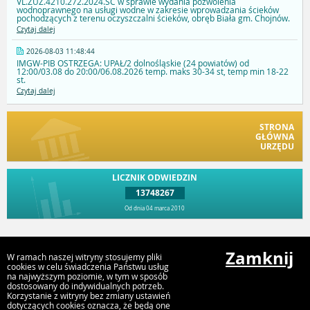
VL.ZUZ.4210.272.2024.SC w sprawie wydania pozwolenia
wodnoprawnego na usługi wodne w zakresie wprowadzania ścieków
pochodzących z terenu oczyszczalni ścieków, obręb Biała gm. Chojnów.
Czytaj dalej
2026-08-03 11:48:44
IMGW-PIB OSTRZEGA: UPAŁ/2 dolnośląskie (24 powiatów) od
12:00/03.08 do 20:00/06.08.2026 temp. maks 30-34 st, temp min 18-22
st.
Czytaj dalej
STRONA
GŁÓWNA
URZĘDU
LICZNIK ODWIEDZIN
13748267
Od dnia 04 marca 2010
Przejdź do góry
Zamknij
W ramach naszej witryny stosujemy pliki
cookies w celu świadczenia Państwu usług
na najwyższym poziomie, w tym w sposób
dostosowany do indywidualnych potrzeb.
Urząd Gminy Chojnów
Korzystanie z witryny bez zmiany ustawień
Fabryczna 1, 59-225 Chojnów
dotyczących cookies oznacza, że będą one