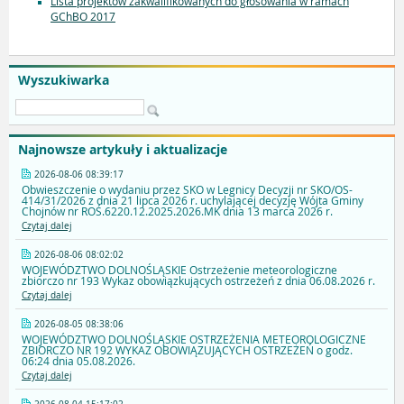
Lista projektów zakwalifikowanych do głosowania w ramach
GChBO 2017
Wyszukiwarka
Najnowsze artykuły i aktualizacje
2026-08-06 08:39:17
Obwieszczenie o wydaniu przez SKO w Legnicy Decyzji nr SKO/OS-
414/31/2026 z dnia 21 lipca 2026 r. uchylającej decyzję Wójta Gminy
Chojnów nr ROŚ.6220.12.2025.2026.MK dnia 13 marca 2026 r.
Czytaj dalej
2026-08-06 08:02:02
WOJEWÓDZTWO DOLNOŚLĄSKIE Ostrzeżenie meteorologiczne
zbiorczo nr 193 Wykaz obowiązkujących ostrzeżeń z dnia 06.08.2026 r.
Czytaj dalej
2026-08-05 08:38:06
WOJEWÓDZTWO DOLNOŚLĄSKIE OSTRZEŻENIA METEOROLOGICZNE
ZBIORCZO NR 192 WYKAZ OBOWIĄZUJĄCYCH OSTRZEŻEŃ o godz.
06:24 dnia 05.08.2026.
Czytaj dalej