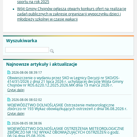
sportu na rok 2025
Wójt Gminy Chojnów ogłasza otwarty konkurs ofert na realizację
zadań publicznych w zakresie organizacji wypoczynku dzieci i
młodzieży szkolnej w czasie wakacji
Wyszukiwarka
Najnowsze artykuły i aktualizacje
2026-08-06 08:39:17
Obwieszczenie o wydaniu przez SKO w Legnicy Decyzji nr SKO/OS-
414/31/2026 z dnia 21 lipca 2026 r. uchylającej decyzję Wójta Gminy
Chojnów nr ROŚ.6220.12.2025.2026.MK dnia 13 marca 2026 r.
Czytaj dalej
2026-08-06 08:02:02
WOJEWÓDZTWO DOLNOŚLĄSKIE Ostrzeżenie meteorologiczne
zbiorczo nr 193 Wykaz obowiązkujących ostrzeżeń z dnia 06.08.2026 r.
Czytaj dalej
2026-08-05 08:38:06
WOJEWÓDZTWO DOLNOŚLĄSKIE OSTRZEŻENIA METEOROLOGICZNE
ZBIORCZO NR 192 WYKAZ OBOWIĄZUJĄCYCH OSTRZEŻEŃ o godz.
06:24 dnia 05.08.2026.