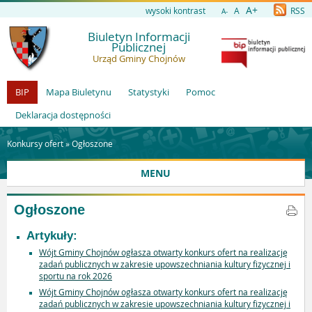
A+
wysoki kontrast
A
RSS
A-
Biuletyn Informacji
Publicznej
Urząd Gminy Chojnów
BIP
Mapa Biuletynu
Statystyki
Pomoc
Deklaracja dostępności
Konkursy ofert »
Ogłoszone
MENU
Ogłoszone
Artykuły:
Wójt Gminy Chojnów ogłasza otwarty konkurs ofert na realizację
zadań publicznych w zakresie upowszechniania kultury fizycznej i
sportu na rok 2026
Wójt Gminy Chojnów ogłasza otwarty konkurs ofert na realizację
zadań publicznych w zakresie upowszechniania kultury fizycznej i