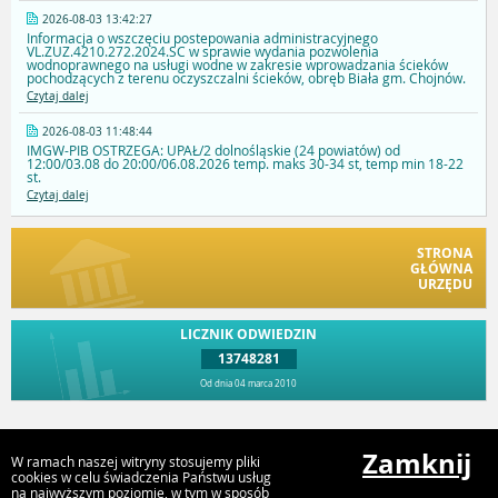
2026-08-03 13:42:27
Informacja o wszczęciu postepowania administracyjnego
VL.ZUZ.4210.272.2024.SC w sprawie wydania pozwolenia
wodnoprawnego na usługi wodne w zakresie wprowadzania ścieków
pochodzących z terenu oczyszczalni ścieków, obręb Biała gm. Chojnów.
Czytaj dalej
2026-08-03 11:48:44
IMGW-PIB OSTRZEGA: UPAŁ/2 dolnośląskie (24 powiatów) od
12:00/03.08 do 20:00/06.08.2026 temp. maks 30-34 st, temp min 18-22
st.
Czytaj dalej
STRONA
GŁÓWNA
URZĘDU
LICZNIK ODWIEDZIN
13748281
Od dnia 04 marca 2010
Przejdź do góry
Zamknij
W ramach naszej witryny stosujemy pliki
cookies w celu świadczenia Państwu usług
na najwyższym poziomie, w tym w sposób